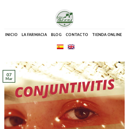
Skip
to
content
INICIO
LA FARMACIA
BLOG
CONTACTO
TIENDA ONLINE
07
Mar