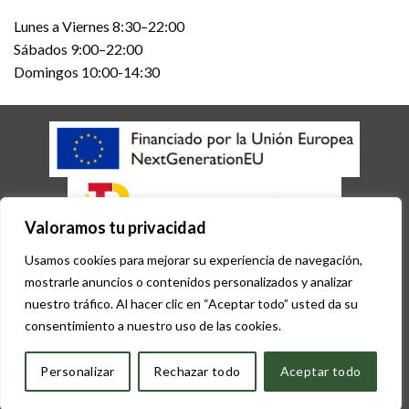
Lunes a Viernes 8:30–22:00
Sábados 9:00–22:00
Domingos 10:00-14:30
Valoramos tu privacidad
AVISO LEGAL
POLÍTICA DE COOKIES
POLÍTICA DE PRIVACIDAD
Usamos cookies para mejorar su experiencia de navegación,
ACCESIBILIDAD
mostrarle anuncios o contenidos personalizados y analizar
Copyright 2026 © Desarrollado por
Sisfarma
nuestro tráfico. Al hacer clic en “Aceptar todo” usted da su
consentimiento a nuestro uso de las cookies.
Personalizar
Rechazar todo
Aceptar todo